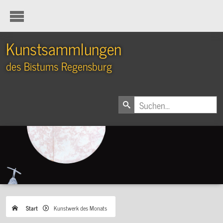
Kunstsammlungen
des Bistums Regensburg
Start
Kunstwerk des Monats