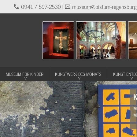
0941 / 597-2530
|
museum@bistum-regensburg
MUSEUM FÜR KINDER
KUNSTWERK DES MONATS
KUNST ENTD
K
M
M