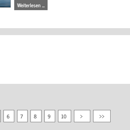
Weiterlesen …
6
7
8
9
10