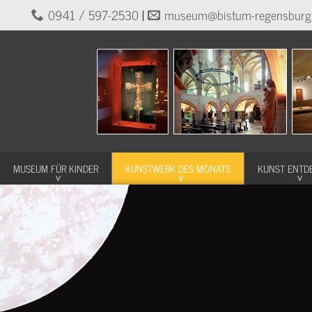
0941 / 597-2530
|
museum@bistum-regensburg
MUSEUM FÜR KINDER
KUNSTWERK DES MONATS
KUNST ENTD