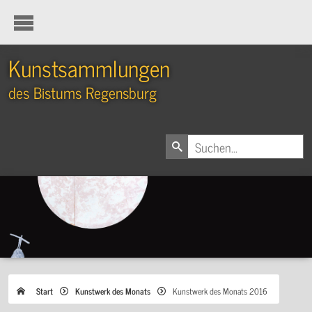
Kunstsammlungen
des Bistums Regensburg
Start
Kunstwerk des Monats
Kunstwerk des Monats 2016