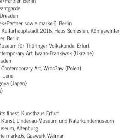
+Partner, Berlin
vantgarde
 Dresden
k+Partner sowie marke.6, Berlin
ie Kulturhauptstadt 2016, Haus Schlesien, Königswinter
r, Berlin
useum für Thüringer Volkskunde, Erfurt
ntemporary Art, Iwano-Frankiwsk (Ukraine)
esden
Contemporary Art, Wroc?aw (Polen)
n, Jena
goya (Japan)
n)
s finest, Kunsthaus Erfurt
nger Kunst, Lindenau-Museum und Naturkundemuseum
useum, Altenburg
rie marke.6, Gaswerk Weimar