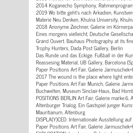
2014 Koganecho Symphony, Rahmenprogramm 
2019 Wo bitte geht‘s nach Arkadien, Kunstver
Materie Neu Denken, Khulna University, Khuln
2018 Anonyme Zeichner, Galerie im Körnerpar
Eines morgens vielleicht, Deutsche Gesellscha
Grand Ouvert. Bauhaus Photography at its fine
Trophy Hunters, Dada Post Gallery, Berlin
Das Runde und das Eckige. Fußball in der Ku
Reassesing Material, UB Gallery, Barcelona (S
Paper Positions Art Fair, Galerie Jarmuschek+P
2017 The wound is the place where light ente
Paper Positions Art Fair Munich, Galerie Jar
Buchwelten, Museum Sinclair-Haus, Bad Hom
POSITIONS BERLIN Art Fair, Galerie marke.6, 
Altenburger Trialog. Ein Gastspiel junger 
Mauritianum, Altenburg
DISPLA(Y)CED. Internationale Ausstellung au
Paper Positions Art Fair, Galerie Jarmuschek+P