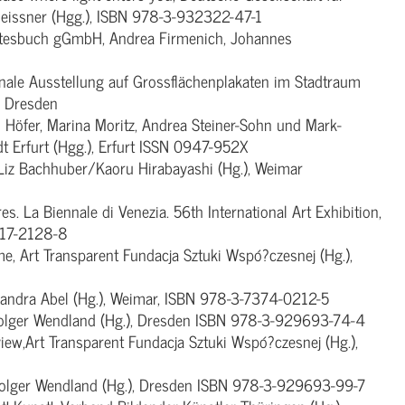
a Meissner (Hgg.), ISBN 978-3-932322-47-1
antesbuch gGmbH, Andrea Firmenich, Johannes
nale Ausstellung auf Grossflächenplakaten im Stadtraum
, Dresden
s Höfer, Marina Moritz, Andrea Steiner-Sohn und Mark-
t Erfurt (Hgg.), Erfurt ISSN 0947-952X
 Liz Bachhuber/Kaoru Hirabayashi (Hg.), Weimar
s. La Biennale di Venezia. 56th International Art Exhibition,
317-2128-8
, Art Transparent Fundacja Sztuki Wspó?czesnej (Hg.),
xandra Abel (Hg.), Weimar, ISBN 978-3-7374-0212-5
Holger Wendland (Hg.), Dresden ISBN 978-3-929693-74-4
iew,Art Transparent Fundacja Sztuki Wspó?czesnej (Hg.),
Holger Wendland (Hg.), Dresden ISBN 978-3-929693-99-7