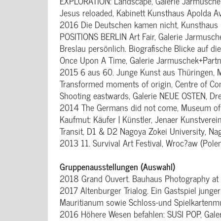
EXPLORATION: Landscape, Galerie Jarmuschek
Jesus reloaded, Kabinett Kunsthaus Apolda A
2016 Die Deutschen kamen nicht, Kunsthaus
POSITIONS BERLIN Art Fair, Galerie Jarmusche
Breslau persönlich. Biografische Blicke auf d
Once Upon A Time, Galerie Jarmuschek+Partne
2015 6 aus 60. Junge Kunst aus Thüringen, M
Transformed moments of origin, Centre of Co
Shooting eastwards, Galerie NEUE OSTEN, Dr
2014 The Germans did not come, Museum of 
Kaufmut: Käufer | Künstler, Jenaer Kunstverei
Transit, D1 & D2 Nagoya Zokei University, Na
2013 11. Survival Art Festival, Wroc?aw (Pole
Gruppenausstellungen (Auswahl)
2018 Grand Ouvert. Bauhaus Photography at it
2017 Altenburger Trialog. Ein Gastspiel ju
Mauritianum sowie Schloss-und Spielkartenm
2016 Höhere Wesen befahlen: SUSI POP, Gale