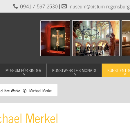
0941 / 597-2530
|
museum@bistum-regensburg
MUSEUM FÜR KINDER
KUNSTWERK DES MONATS
KUNST ENTD
nd ihre Werke
Michael Merkel
chael Merkel