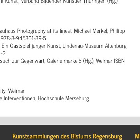
t! Kunst!, Verband Bildender Künstler Thüringen (Hg.),
aus Photography at its finest, Michael Merkel, Philipp
BN 978-3-945301-39-5
. Ein Gastspiel junger Kunst, Lindenau-Museum Altenburg,
1-2
such zur Gegenwart, Galerie marke.6 (Hg.), Weimar ISBN
ity, Weimar
e Interventionen, Hochschule Merseburg
Kunstsammlungen des Bistums Regensburg
M