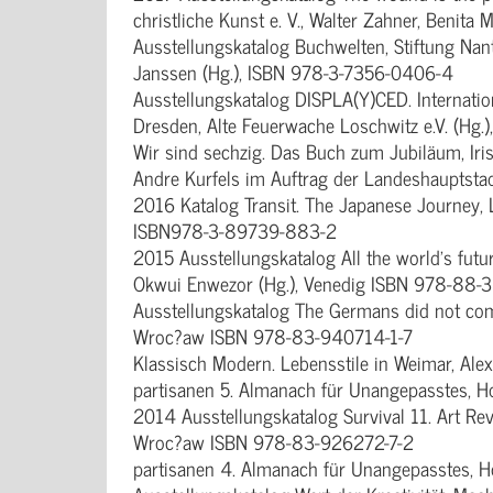
christliche Kunst e. V., Walter Zahner, Benit
Ausstellungskatalog Buchwelten, Stiftung N
Janssen (Hg.), ISBN 978-3-7356-0406-4
Ausstellungskatalog DISPLA(Y)CED. Internatio
Dresden, Alte Feuerwache Loschwitz e.V. (Hg.)
Wir sind sechzig. Das Buch zum Jubiläum, Iri
Andre Kurfels im Auftrag der Landeshauptstad
2016 Katalog Transit. The Japanese Journey,
ISBN978-3-89739-883-2
2015 Ausstellungskatalog All the world’s future
Okwui Enwezor (Hg.), Venedig ISBN 978-88-
Ausstellungskatalog The Germans did not come
Wroc?aw ISBN 978-83-940714-1-7
Klassisch Modern. Lebensstile in Weimar, Ale
partisanen 5. Almanach für Unangepasstes, 
2014 Ausstellungskatalog Survival 11. Art Rev
Wroc?aw ISBN 978-83-926272-7-2
partisanen 4. Almanach für Unangepasstes, 