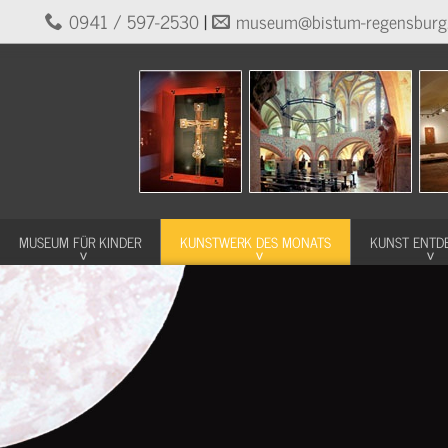
0941 / 597-2530
|
museum@bistum-regensburg
MUSEUM FÜR KINDER
KUNSTWERK DES MONATS
KUNST ENTD