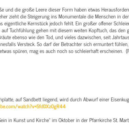
ße und die große Leere dieser Form haben etwas Herausforder
 jeher zieht die Steigerung ins Monumentale die Menschen in 
as eigentliche Kernstück jedoch fehlt. Ein großer offener Schle
n, auf Tuchfühlung gehen mit diesem weiten Kopftuch, das den
e Bräute ebenso wie den Tod, und vieles dazwischen, seit Jahrtaus
keinesfalls Versteck. So darf der Betrachter sich ermuntert fühl
 etwas spüren, mag es auch noch so schleierhaft erscheinen. (
latte, auf Sandbett liegend, wird durch Abwurf einer Eisenkug
tube.com/watch?v=SfdDXz0gR44
ein in Kunst und Kirche“ im Oktober in der Pfarrkirche St. Mart