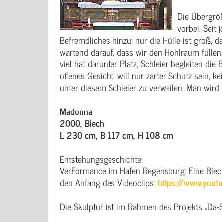
Die Übergrö
vorbei. Seit
Befremdliches hinzu: nur die Hülle ist groß, d
wartend darauf, dass wir den Hohlraum fülle
viel hat darunter Platz, Schleier begleiten di
offenes Gesicht, will nur zarter Schutz sein, 
unter diesem Schleier zu verweilen. Man wird
Madonna
2000, Blech
L 230 cm, B 117 cm, H 108 cm
Entstehungsgeschichte:
VerFormance im Hafen Regensburg: Eine Blechp
den Anfang des Videoclips:
https://www.you
Die Skulptur ist im Rahmen des Projekts „Da-S