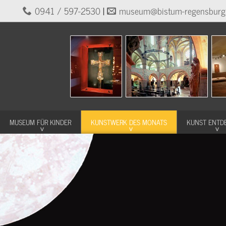
0941 / 597-2530
|
museum@bistum-regensburg
MUSEUM FÜR KINDER
KUNSTWERK DES MONATS
KUNST ENTD