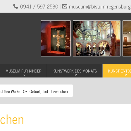
0941 / 597-2530
|
museum@bistum-regensburg
MUSEUM FÜR KINDER
KUNSTWERK DES MONATS
KUNST ENTD
nd ihre Werke
Geburt, Tod, dazwischen
schen