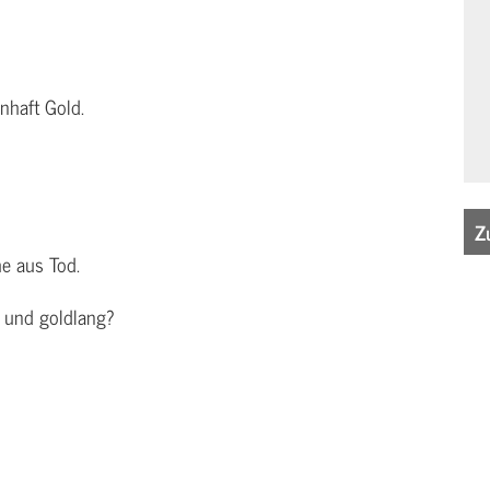
nhaft Gold.
Z
he aus Tod.
t und goldlang?