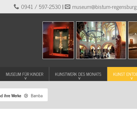
0941 / 597-2530
|
museum@bistum-regensburg
MUSEUM FÜR KINDER
KUNSTWERK DES MONATS
KUNST ENTD
nd ihre Werke
Bamba