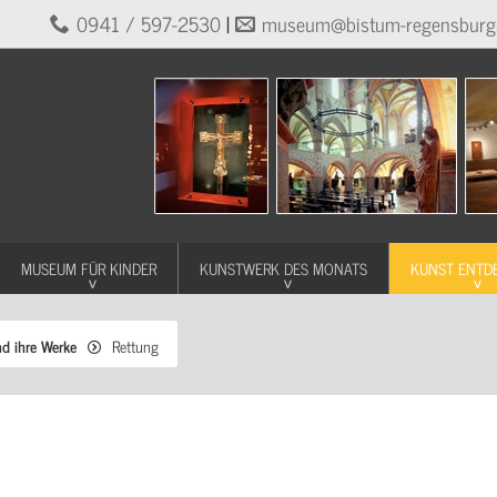
0941 / 597-2530
|
museum@bistum-regensburg
MUSEUM FÜR KINDER
KUNSTWERK DES MONATS
KUNST ENTD
nd ihre Werke
Rettung